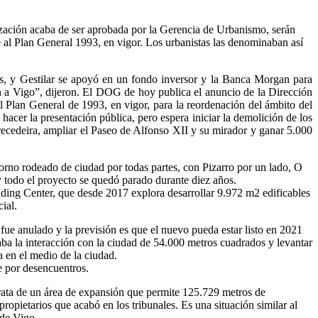
nización acaba de ser aprobada por la Gerencia de Urbanismo, serán
 al Plan General 1993, en vigor. Los urbanistas las denominaban así
as, y Gestilar se apoyó en un fondo inversor y la Banca Morgan para
n a Vigo”, dijeron. El DOG de hoy publica el anuncio de la Dirección
 Plan General de 1993, en vigor, para la reordenación del ámbito del
hacer la presentación pública, pero espera iniciar la demolición de los
orrecedeira, ampliar el Paseo de Alfonso XII y su mirador y ganar 5.000
orno rodeado de ciudad por todas partes, con Pizarro por un lado, O
y todo el proyecto se quedó parado durante diez años.
ilding Center, que desde 2017 explora desarrollar 9.972 m2 edificables
ial.
 fue anulado y la previsión es que el nuevo pueda estar listo en 2021
ba la interacción con la ciudad de 54.000 metros cuadrados y levantar
 en el medio de la ciudad.
e por desencuentros.
trata de un área de expansión que permite 125.729 metros de
opietarios que acabó en los tribunales. Es una situación similar al
 de Vigo.