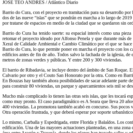
JOSE TEO ANDRES / Atlántico Diario
Barrio do Cura, con el proyecto en tramitación para su desarrollo por
dos de las nueve “islas” que se pondrán en marcha a lo largo de 2019
por tratarse de espacios en medio de la ciudad que se quedaron sin or
Barrio do Cura ha tenido suerte: su espacial interés como una piez
retomar el proyecto ideado por Alfonso Penela y que durante más de 
Xeral de Calidade Ambiental e Cambio Climático por el que se hace p
Barrio do Cura, lo que permite poner en marcha el proyecto con los cam
edificios antes de fin de año. Todos salvo la fachada de la iglesia, d
metros de zonas verdes y públicas. Y entre 200 y 300 viviendas.
El barrio de Ribadavia, se incluye dentro del ámbito de San Roque. E
Calvario por otro y el Couto San Honorato por la otra. Como en Barrio
En Bouzas hay también ahora posibilidades de sacar adelante parte del
para construir 80 viviendas, un parque y aparcamientos seis mil se dest
Mucho más complicado lo tienen las otras seis islas, que les tocará es
como muy pronto. El caso paradigmático es A Seara que lleva 20 años 
400 viviendas. La promotora también acabó en concurso. Sus pocos ve
Otra operación frustrada, y que deberá esperar por soporte urbanístic
Lo mismo, Carballa y Espedrigada, entre Florida y Balaídos. Los confl
edificación. Una de las mayores actuaciones planteadas, en una zona d
área entre Aragón y Travesía, donde los planes han trazado calles y ed