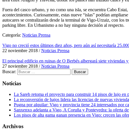
Fuera del casco urbano, y no como una isla, se encuentra Cabo Estai, 
acontecimientos. Curiosamente, estas nueve “islas” podrían ampliarse
autocares se centralizarán desde la terminal de Vigo-Urzaiz, con los t
parking libre. En Urbanismo a no hay ninguna decisión al respecto.
Categoría:
Noticias Prensa
Vigo no creció estos últimos diez años, pero aún así necesitaría 25.0
22 noviembre 2018
/
Noticias Prensa
El principal edificio en ruinas de O Berbés albergará siete viviendas y
27 noviembre 2018
/
Noticias Prensa
Buscar:
Noticias
La Sareb retoma el proyecto para construir 14 pisos de lujo en p
La reconversión de bajos lidera las licencias de nuevas viviend
Pugna por alquilar: Vigo y provincia tiene 24 interesados por 
Sanxenxo adelanta a Vigo, A Coruña y Pontevedra: la oferta de 
Los pisos de alta gama ganan presencia en Vigo: crecen las ofe
Archivos