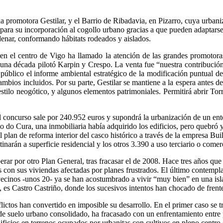
 la promotora Gestilar, y el Barrio de Ribadavia, en Pizarro, cuya urba
 para su incorporación al cogollo urbano gracias a que pueden adaptarse
denar, conformando hábitats rodeados y aislados.
a en el centro de Vigo ha llamado la atención de las grandes promotor
una década pilotó Karpin y Crespo. La venta fue “nuestra contribució
úblico el informe ambiental estratégico de la modificación puntual del
bios incluidos. Por su parte, Gestilar se mantiene a la espera antes de 
e estilo neogótico, y algunos elementos patrimoniales. Permitirá abrir T
l concurso sale por 240.952 euros y supondrá la urbanización de un ent
 do Cura, una inmobiliaria había adquirido los edificios, pero quebró 
 plan de reforma interior del casco histórico a través de la empresa Bu
inarán a superficie residencial y los otros 3.390 a uso terciario o comerc
perar por otro Plan General, tras fracasar el de 2008. Hace tres años que
con sus viviendas afectadas por planes frustrados. El último contempla
cinos -unos 20- ya se han acostumbrado a vivir “muy bien” en una isla
o, es Castro Castriño, donde los sucesivos intentos han chocado de frent
ictos han convertido en imposible su desarrollo. En el primer caso se 
e suelo urbano consolidado, ha fracasado con un enfrentamiento entre pr
ificios en terrenos ocupados por urbanitas con cultivos en pleno centro