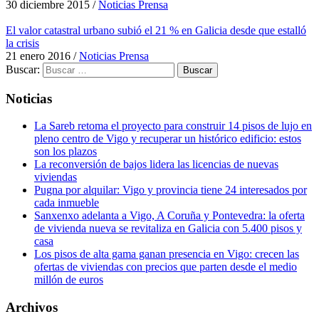
30 diciembre 2015
/
Noticias Prensa
El valor catastral urbano subió el 21 % en Galicia desde que estalló
la crisis
21 enero 2016
/
Noticias Prensa
Buscar:
Noticias
La Sareb retoma el proyecto para construir 14 pisos de lujo en
pleno centro de Vigo y recuperar un histórico edificio: estos
son los plazos
La reconversión de bajos lidera las licencias de nuevas
viviendas
Pugna por alquilar: Vigo y provincia tiene 24 interesados por
cada inmueble
Sanxenxo adelanta a Vigo, A Coruña y Pontevedra: la oferta
de vivienda nueva se revitaliza en Galicia con 5.400 pisos y
casa
Los pisos de alta gama ganan presencia en Vigo: crecen las
ofertas de viviendas con precios que parten desde el medio
millón de euros
Archivos