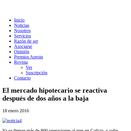
Inicio
Noticias
Nosotros
Servicios
Razón de ser
Asociarse
Opinión
Premios Aproin
Revista
Ver
Suscripción
Contacto
El mercado hipotecario se reactiva
después de dos años a la baja
18 enero 2016
Ya se firman más de 800 operaciones al mes en Galicia, y sube