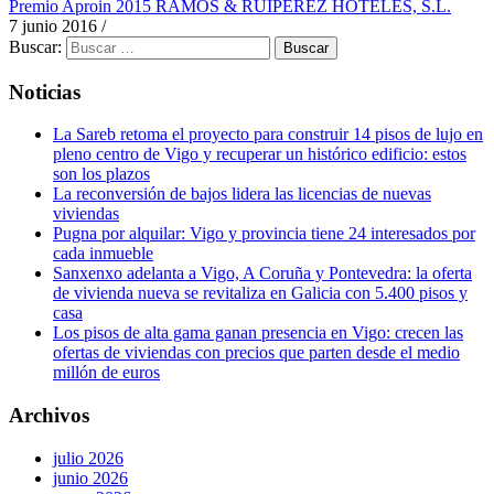
Premio Aproin 2015 RAMOS & RUIPEREZ HOTELES, S.L.
7 junio 2016
/
Buscar:
Noticias
La Sareb retoma el proyecto para construir 14 pisos de lujo en
pleno centro de Vigo y recuperar un histórico edificio: estos
son los plazos
La reconversión de bajos lidera las licencias de nuevas
viviendas
Pugna por alquilar: Vigo y provincia tiene 24 interesados por
cada inmueble
Sanxenxo adelanta a Vigo, A Coruña y Pontevedra: la oferta
de vivienda nueva se revitaliza en Galicia con 5.400 pisos y
casa
Los pisos de alta gama ganan presencia en Vigo: crecen las
ofertas de viviendas con precios que parten desde el medio
millón de euros
Archivos
julio 2026
junio 2026