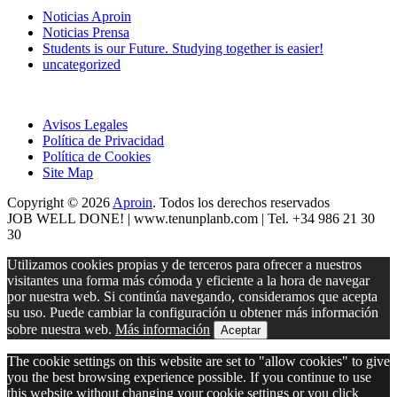
Noticias Aproin
Noticias Prensa
Students is our Future. Studying together is easier!
uncategorized
Avisos Legales
Política de Privacidad
Política de Cookies
Site Map
Copyright © 2026
Aproin
.
Todos los derechos reservados
JOB WELL DONE! |
www.tenunplanb.com
| Tel. +34 986 21 30
30
Utilizamos cookies propias y de terceros para ofrecer a nuestros
visitantes una forma más cómoda y eficiente a la hora de navegar
por nuestra web. Si continúa navegando, consideramos que acepta
su uso. Puede cambiar la configuración u obtener más información
sobre nuestra web.
Más información
Aceptar
The cookie settings on this website are set to "allow cookies" to give
you the best browsing experience possible. If you continue to use
this website without changing your cookie settings or you click