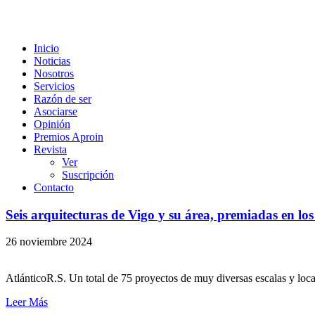
Inicio
Noticias
Nosotros
Servicios
Razón de ser
Asociarse
Opinión
Premios Aproin
Revista
Ver
Suscripción
Contacto
Seis arquitecturas de Vigo y su área, premiadas en l
26 noviembre 2024
AtlánticoR.S. Un total de 75 proyectos de muy diversas escalas y loc
Leer Más