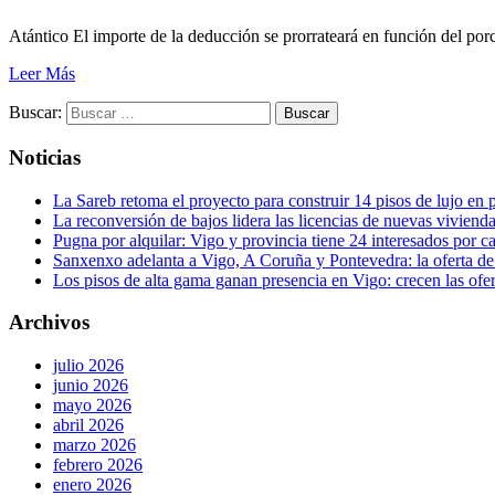
Atántico El importe de la deducción se prorrateará en función del p
Leer Más
Buscar:
Noticias
La Sareb retoma el proyecto para construir 14 pisos de lujo en p
La reconversión de bajos lidera las licencias de nuevas viviend
Pugna por alquilar: Vigo y provincia tiene 24 interesados por 
Sanxenxo adelanta a Vigo, A Coruña y Pontevedra: la oferta de 
Los pisos de alta gama ganan presencia en Vigo: crecen las ofe
Archivos
julio 2026
junio 2026
mayo 2026
abril 2026
marzo 2026
febrero 2026
enero 2026