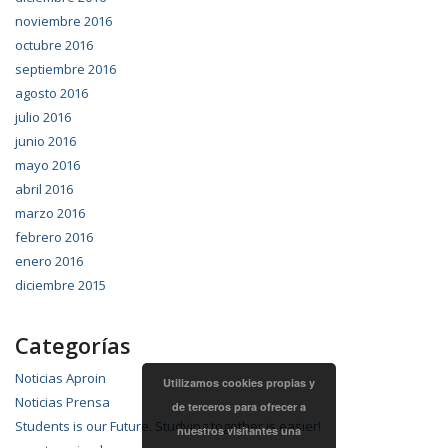
noviembre 2016
octubre 2016
septiembre 2016
agosto 2016
julio 2016
junio 2016
mayo 2016
abril 2016
marzo 2016
febrero 2016
enero 2016
diciembre 2015
Categorías
Noticias Aproin
Utilizamos cookies propias y
Noticias Prensa
de terceros para ofrecer a
Students is our Future. Studying together is easier!
nuestros visitantes una