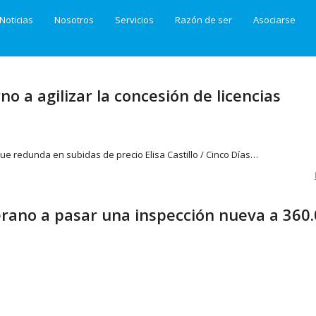
Noticias
Nosotros
Servicios
Razón de ser
Asociarse
o a agilizar la concesión de licencias
 que redunda en subidas de precio Elisa Castillo / Cinco Días…
verano a pasar una inspección nueva a 360