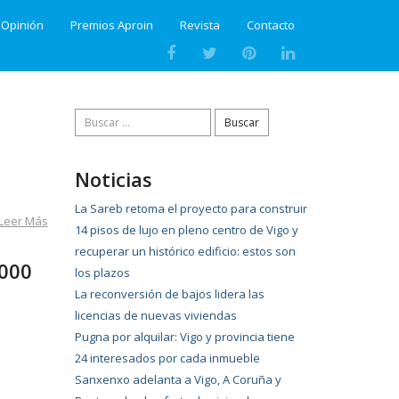
Opinión
Premios Aproin
Revista
Contacto
Buscar:
Noticias
La Sareb retoma el proyecto para construir
Leer Más
14 pisos de lujo en pleno centro de Vigo y
recuperar un histórico edificio: estos son
.000
los plazos
La reconversión de bajos lidera las
licencias de nuevas viviendas
Pugna por alquilar: Vigo y provincia tiene
24 interesados por cada inmueble
Sanxenxo adelanta a Vigo, A Coruña y