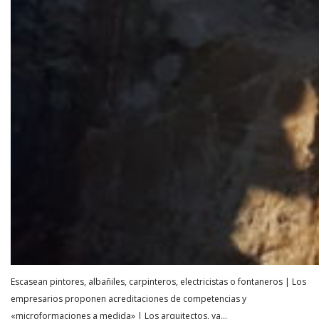
Escasean pintores, albañiles, carpinteros, electricistas o fontaneros | Los
empresarios proponen acreditaciones de competencias y
«microformaciones a medida» | Los arquitectos, ya…