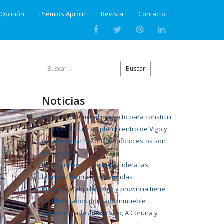
Opinión
Premios Aproin
Revista
Contacto
Buscar:
Noticias
La Sareb retoma el proyecto para construir
14 pisos de lujo en pleno centro de Vigo y
recuperar un histórico edificio: estos son
los plazos
La reconversión de bajos lidera las
licencias de nuevas viviendas
Pugna por alquilar: Vigo y provincia tiene
24 interesados por cada inmueble
Sanxenxo adelanta a Vigo, A Coruña y