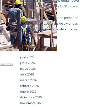
Pontevedra: la oferta de vivienda nueva
se revitaliza en Galicia con 5.400 pisos y
casa
Los pisos de alta gama ganan presencia
en Vigo: crecen las ofertas de viviendas
con precios que parten desde el medio
millón de euros
Archivos
julio 2026
junio 2026
Leer Más
mayo 2026
abril 2026
marzo 2026
febrero 2026
enero 2026
diciembre 2025
noviembre 2025