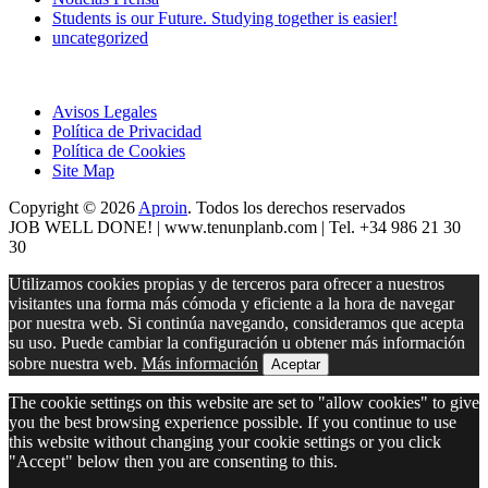
Students is our Future. Studying together is easier!
uncategorized
Avisos Legales
Política de Privacidad
Política de Cookies
Site Map
Copyright © 2026
Aproin
.
Todos los derechos reservados
JOB WELL DONE! |
www.tenunplanb.com
| Tel. +34 986 21 30
30
Utilizamos cookies propias y de terceros para ofrecer a nuestros
visitantes una forma más cómoda y eficiente a la hora de navegar
por nuestra web. Si continúa navegando, consideramos que acepta
su uso. Puede cambiar la configuración u obtener más información
sobre nuestra web.
Más información
Aceptar
The cookie settings on this website are set to "allow cookies" to give
you the best browsing experience possible. If you continue to use
this website without changing your cookie settings or you click
"Accept" below then you are consenting to this.