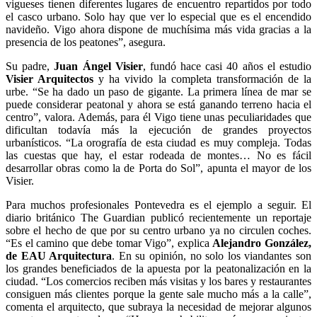
vigueses tienen diferentes lugares de encuentro repartidos por todo
el casco urbano. Solo hay que ver lo especial que es el encendido
navideño. Vigo ahora dispone de muchísima más vida gracias a la
presencia de los peatones”, asegura.
Su padre,
Juan Ángel Visier
, fundó hace casi 40 años el estudio
Visier Arquitectos
y ha vivido la completa transformación de la
urbe. “Se ha dado un paso de gigante. La primera línea de mar se
puede considerar peatonal y ahora se está ganando terreno hacia el
centro”, valora. Además, para él Vigo tiene unas peculiaridades que
dificultan todavía más la ejecución de grandes proyectos
urbanísticos. “La orografía de esta ciudad es muy compleja. Todas
las cuestas que hay, el estar rodeada de montes… No es fácil
desarrollar obras como la de Porta do Sol”, apunta el mayor de los
Visier.
Para muchos profesionales Pontevedra es el ejemplo a seguir. El
diario británico The Guardian publicó recientemente un reportaje
sobre el hecho de que por su centro urbano ya no circulen coches.
“Es el camino que debe tomar Vigo”, explica
Alejandro González,
de EAU Arquitectura
. En su opinión, no solo los viandantes son
los grandes beneficiados de la apuesta por la peatonalización en la
ciudad. “Los comercios reciben más visitas y los bares y restaurantes
consiguen más clientes porque la gente sale mucho más a la calle”,
comenta el arquitecto, que subraya la necesidad de mejorar algunos