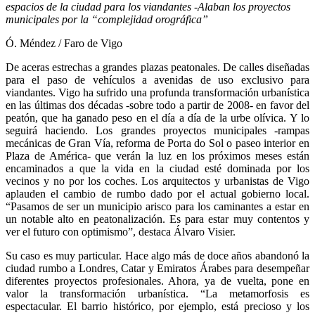
espacios de la ciudad para los viandantes -Alaban los proyectos
municipales por la “complejidad orográfica”
Ó. Méndez / Faro de Vigo
De aceras estrechas a grandes plazas peatonales. De calles diseñadas
para el paso de vehículos a avenidas de uso exclusivo para
viandantes. Vigo ha sufrido una profunda transformación urbanística
en las últimas dos décadas -sobre todo a partir de 2008- en favor del
peatón, que ha ganado peso en el día a día de la urbe olívica. Y lo
seguirá haciendo. Los grandes proyectos municipales -rampas
mecánicas de Gran Vía, reforma de Porta do Sol o paseo interior en
Plaza de América- que verán la luz en los próximos meses están
encaminados a que la vida en la ciudad esté dominada por los
vecinos y no por los coches. Los arquitectos y urbanistas de Vigo
aplauden el cambio de rumbo dado por el actual gobierno local.
“Pasamos de ser un municipio arisco para los caminantes a estar en
un notable alto en peatonalización. Es para estar muy contentos y
ver el futuro con optimismo”, destaca Álvaro Visier.
Su caso es muy particular. Hace algo más de doce años abandonó la
ciudad rumbo a Londres, Catar y Emiratos Árabes para desempeñar
diferentes proyectos profesionales. Ahora, ya de vuelta, pone en
valor la transformación urbanística. “La metamorfosis es
espectacular. El barrio histórico, por ejemplo, está precioso y los