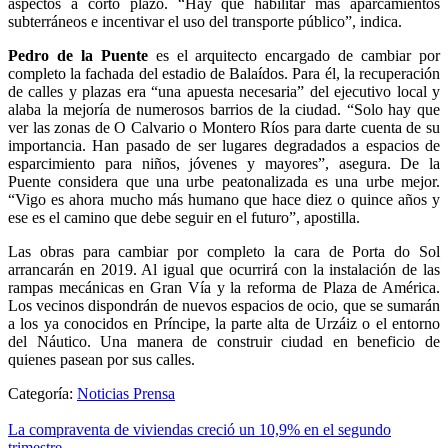
aspectos a corto plazo. “Hay que habilitar más aparcamientos
subterráneos e incentivar el uso del transporte público”, indica.
Pedro de la Puente
es el arquitecto encargado de cambiar por
completo la fachada del estadio de Balaídos. Para él, la recuperación
de calles y plazas era “una apuesta necesaria” del ejecutivo local y
alaba la mejoría de numerosos barrios de la ciudad. “Solo hay que
ver las zonas de O Calvario o Montero Ríos para darte cuenta de su
importancia. Han pasado de ser lugares degradados a espacios de
esparcimiento para niños, jóvenes y mayores”, asegura. De la
Puente considera que una urbe peatonalizada es una urbe mejor.
“Vigo es ahora mucho más humano que hace diez o quince años y
ese es el camino que debe seguir en el futuro”, apostilla.
Las obras para cambiar por completo la cara de Porta do Sol
arrancarán en 2019. Al igual que ocurrirá con la instalación de las
rampas mecánicas en Gran Vía y la reforma de Plaza de América.
Los vecinos dispondrán de nuevos espacios de ocio, que se sumarán
a los ya conocidos en Príncipe, la parte alta de Urzáiz o el entorno
del Náutico. Una manera de construir ciudad en beneficio de
quienes pasean por sus calles.
Categoría:
Noticias Prensa
La compraventa de viviendas creció un 10,9% en el segundo
trimestre