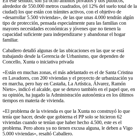
En este sentido, son ya ocho ámbitos privados y dos públicos,
alrededor de 550.000 metros cuadrados, (el 12% del suelo total de la
ciudad) los que están con trámites activos, con el objetivo de
«desarrollar 5.500 viviendas», de las que unas 4.000 tendrán algún
tipo de protección, pensada especialmente para las familias con
mayores necesidades económicas y jóvenes que no tienen la
capacidad suficiente para independizarse y abandonar el hogar
familiar.
Caballero detalló algunas de las ubicaciones en las que se está
trabajando desde la Gerencia de Urbanismo, que dependen de
Concello, Xunta o iniciativa privada
«Están en muchas zonas, el más adelantado es el de Santa Cristina
en Lavadores, con 200 viviendas y el proyecto de urbanización ya
en marcha, pero hay en Castaña, La Artística, Álvarez, Ramón
Nieto», indicó el alcalde, que se detuvo también en el papel que, en
su opinión, ha jugado la Administración autonómica en los últimos
tiempos en materia de vivienda.
«El problema de la vivienda es que la Xunta no construyó lo que
tenía que hacer, desde que gobierna el PP solo se hicieron 62
viviendas cuando se tenían que haber hecho 4.500, este es el
problema. Pero ahora ya no tienen excusa alguna, le deben a Vigo
5.000 viviendas», resaltó Caballero.