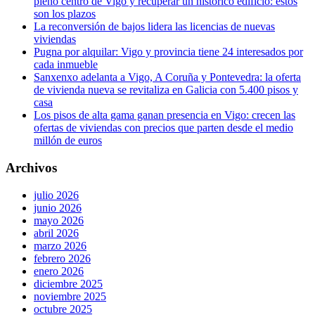
pleno centro de Vigo y recuperar un histórico edificio: estos
son los plazos
La reconversión de bajos lidera las licencias de nuevas
viviendas
Pugna por alquilar: Vigo y provincia tiene 24 interesados por
cada inmueble
Sanxenxo adelanta a Vigo, A Coruña y Pontevedra: la oferta
de vivienda nueva se revitaliza en Galicia con 5.400 pisos y
casa
Los pisos de alta gama ganan presencia en Vigo: crecen las
ofertas de viviendas con precios que parten desde el medio
millón de euros
Archivos
julio 2026
junio 2026
mayo 2026
abril 2026
marzo 2026
febrero 2026
enero 2026
diciembre 2025
noviembre 2025
octubre 2025