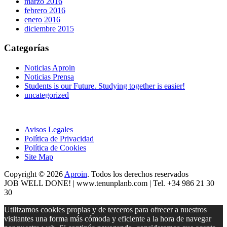
marzo 2016
febrero 2016
enero 2016
diciembre 2015
Categorías
Noticias Aproin
Noticias Prensa
Students is our Future. Studying together is easier!
uncategorized
Avisos Legales
Política de Privacidad
Política de Cookies
Site Map
Copyright © 2026
Aproin
.
Todos los derechos reservados
JOB WELL DONE! |
www.tenunplanb.com
| Tel. +34 986 21 30
30
Utilizamos cookies propias y de terceros para ofrecer a nuestros
visitantes una forma más cómoda y eficiente a la hora de navegar