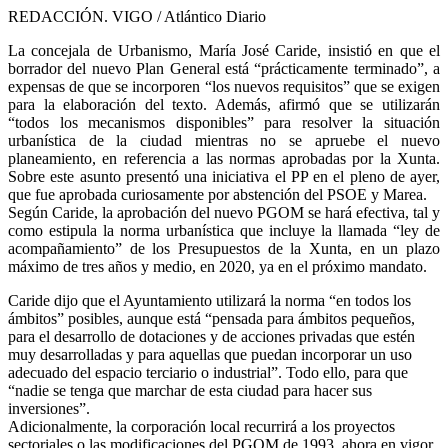
REDACCIÓN. VIGO / Atlántico Diario
La concejala de Urbanismo, María José Caride, insistió en que el
borrador del nuevo Plan General está “prácticamente terminado”, a
expensas de que se incorporen “los nuevos requisitos” que se exigen
para la elaboración del texto. Además, afirmó que se utilizarán
“todos los mecanismos disponibles” para resolver la situación
urbanística de la ciudad mientras no se apruebe el nuevo
planeamiento, en referencia a las normas aprobadas por la Xunta.
Sobre este asunto presentó una iniciativa el PP en el pleno de ayer,
que fue aprobada curiosamente por abstención del PSOE y Marea.
Según Caride, la aprobación del nuevo PGOM se hará efectiva, tal y
como estipula la norma urbanística que incluye la llamada “ley de
acompañamiento” de los Presupuestos de la Xunta, en un plazo
máximo de tres años y medio, en 2020, ya en el próximo mandato.
Caride dijo que el Ayuntamiento utilizará la norma “en todos los
ámbitos” posibles, aunque está “pensada para ámbitos pequeños,
para el desarrollo de dotaciones y de acciones privadas que estén
muy desarrolladas y para aquellas que puedan incorporar un uso
adecuado del espacio terciario o industrial”. Todo ello, para que
“nadie se tenga que marchar de esta ciudad para hacer sus
inversiones”.
Adicionalmente, la corporación local recurrirá a los proyectos
sectoriales o las modificaciones del PGOM de 1993, ahora en vigor.