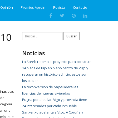
Opinión
Premios Aproin
Revista
Contacto
810
Buscar:
Noticias
La Sareb retoma el proyecto para construir
14 pisos de lujo en pleno centro de Vigo y
recuperar un histórico edificio: estos son
los plazos
La reconversión de bajos lidera las
inas tras
licencias de nuevas viviendas
 de
Pugna por alquilar: Vigo y provincia tiene
ategoría
24 interesados por cada inmueble
con una
Sanxenxo adelanta a Vigo, A Coruña y
uelo, que