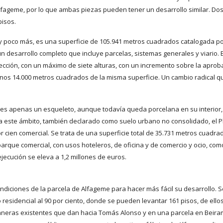
Alfageme, por lo que ambas piezas pueden tener un desarrollo similar. Do
pisos.
al y poco más, es una superficie de 105.941 metros cuadrados catalogada po
desarrollo completo que incluye parcelas, sistemas generales y viario. E
otección, con un máximo de siete alturas, con un incremento sobre la aprob
nos 14.000 metros cuadrados de la misma superficie. Un cambio radical q
sa es apenas un esqueleto, aunque todavía queda porcelana en su interior,
a este ámbito, también declarado como suelo urbano no consolidado, el P
cien comercial. Se trata de una superficie total de 35.731 metros cuadra
arque comercial, con usos hoteleros, de oficina y de comercio y ocio, com
jecución se eleva a 1,2 millones de euros.
ondiciones de la parcela de Alfageme para hacer más fácil su desarrollo. S
esidencial al 90 por ciento, donde se pueden levantar 161 pisos, de ello
aneras existentes que dan hacia Tomás Alonso y en una parcela en Beira