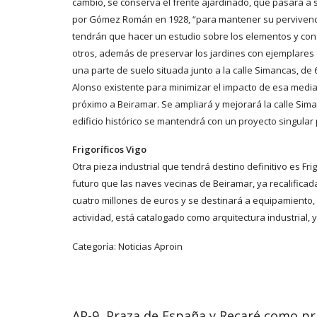
cambio, se conserva el frente ajardinado, que pasará a 
por Gómez Román en 1928, “para mantener su pervivencia
tendrán que hacer un estudio sobre los elementos y con
otros, además de preservar los jardines con ejemplares d
una parte de suelo situada junto a la calle Simancas, de 
Alonso existente para minimizar el impacto de esa media
próximo a Beiramar. Se ampliará y mejorará la calle Siman
edificio histórico se mantendrá con un proyecto singular p
Frigoríficos Vigo
Otra pieza industrial que tendrá destino definitivo es F
futuro que las naves vecinas de Beiramar, ya recalificad
cuatro millones de euros y se destinará a equipamiento,
actividad, está catalogado como arquitectura industrial, 
Categoría:
Noticias Aproin
AP-9, Praza de España y Recaré como p