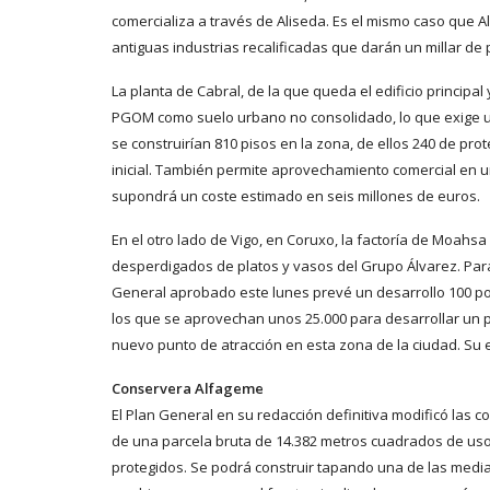
comercializa a través de Aliseda. Es el mismo caso que 
antiguas industrias recalificadas que darán un millar de 
La planta de Cabral, de la que queda el edificio princip
PGOM como suelo urbano no consolidado, lo que exige un 
se construirían 810 pisos en la zona, de ellos 240 de pr
inicial. También permite aprovechamiento comercial en u
supondrá un coste estimado en seis millones de euros.
En el otro lado de Vigo, en Coruxo, la factoría de Moah
desperdigados de platos y vasos del Grupo Álvarez. Par
General aprobado este lunes prevé un desarrollo 100 por 
los que se aprovechan unos 25.000 para desarrollar un p
nuevo punto de atracción en esta zona de la ciudad. Su e
Conservera Alfageme
El Plan General en su redacción definitiva modificó las c
de una parcela bruta de 14.382 metros cuadrados de uso r
protegidos. Se podrá construir tapando una de las medi