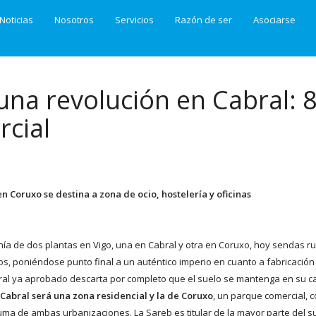
Noticias
Nosotros
Servicios
Razón de ser
Asociarse
na revolución en Cabral: 
rcial
n Coruxo se destina a zona de ocio, hostelería y oficinas
a de dos plantas en Vigo, una en Cabral y otra en Coruxo, hoy sendas ru
s, poniéndose punto final a un auténtico imperio en cuanto a fabricación
eral ya aprobado descarta por completo que el suelo se mantenga en su c
 Cabral será una zona residencial y la de Coruxo
, un parque comercial, 
suma de ambas urbanizaciones. La Sareb es titular de la mayor parte del s