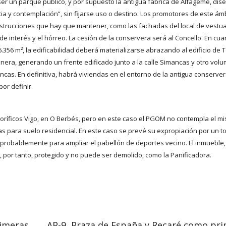
ser un parque público, y por supuesto la antigua fábrica de Alfageme, di
 y contemplación”, sin fijarse uso o destino. Los promotores de este ám
strucciones que hay que mantener, como las fachadas del local de vestua
e interés y el hórreo. La cesión de la conservera será al Concello. En cua
6.356 m², la edificabilidad deberá materializarse abrazando al edificio de
nera, generando un frente edificado junto a la calle Simancas y otro vo
cas. En definitiva, habrá viviendas en el entorno de la antigua conserver
or definir.
rigoríficos Vigo, en O Berbés, pero en este caso el PGOM no contempla el m
as para suelo residencial. En este caso se prevé su expropiación por un to
 probablemente para ampliar el pabellón de deportes vecino. El inmueble,
y, por tanto, protegido y no puede ser demolido, como la Panificadora.
rimeras
AP-9, Praza de España y Recaré como pr