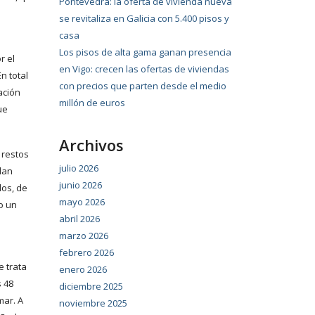
Pontevedra: la oferta de vivienda nueva
s
se revitaliza en Galicia con 5.400 pisos y
casa
Los pisos de alta gama ganan presencia
r el
en Vigo: crecen las ofertas de viviendas
n total
con precios que parten desde el medio
ación
millón de euros
ue
Archivos
 restos
julio 2026
lan
junio 2026
dos, de
mayo 2026
o un
abril 2026
marzo 2026
febrero 2026
e trata
enero 2026
s 48
diciembre 2025
mar. A
noviembre 2025