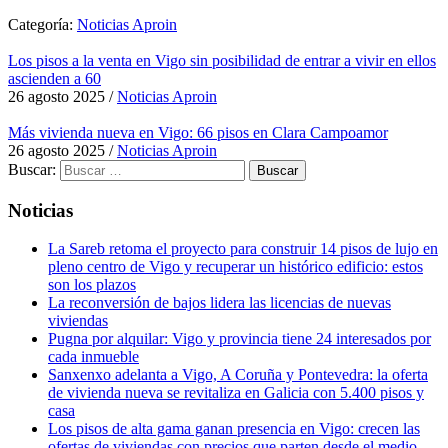
Categoría:
Noticias Aproin
Los pisos a la venta en Vigo sin posibilidad de entrar a vivir en ellos
ascienden a 60
26 agosto 2025
/
Noticias Aproin
Más vivienda nueva en Vigo: 66 pisos en Clara Campoamor
26 agosto 2025
/
Noticias Aproin
Buscar:
Noticias
La Sareb retoma el proyecto para construir 14 pisos de lujo en
pleno centro de Vigo y recuperar un histórico edificio: estos
son los plazos
La reconversión de bajos lidera las licencias de nuevas
viviendas
Pugna por alquilar: Vigo y provincia tiene 24 interesados por
cada inmueble
Sanxenxo adelanta a Vigo, A Coruña y Pontevedra: la oferta
de vivienda nueva se revitaliza en Galicia con 5.400 pisos y
casa
Los pisos de alta gama ganan presencia en Vigo: crecen las
ofertas de viviendas con precios que parten desde el medio