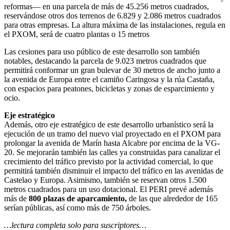
reformas— en una parcela de más de 45.256 metros cuadrados,
reservándose otros dos terrenos de 6.829 y 2.086 metros cuadrados
para otras empresas. La altura máxima de las instalaciones, regula en
el PXOM, será de cuatro plantas o 15 metros
Las cesiones para uso público de este desarrollo son también
notables, destacando la parcela de 9.023 metros cuadrados que
permitirá conformar un gran bulevar de 30 metros de ancho junto a
la avenida de Europa entre el camiño Caringosa y la rúa Castaña,
con espacios para peatones, bicicletas y zonas de esparcimiento y
ocio.
Eje estratégico
Además, otro eje estratégico de este desarrollo urbanístico será la
ejecución de un tramo del nuevo vial proyectado en el PXOM para
prolongar la avenida de Marín hasta Alcabre por encima de la VG-
20. Se mejorarán también las calles ya construidas para canalizar el
crecimiento del tráfico previsto por la actividad comercial, lo que
permitirá también disminuir el impacto del tráfico en las avenidas de
Castelao y Europa. Asimismo, también se reservan otros 1.500
metros cuadrados para un uso dotacional. El PERI prevé además
más de
800 plazas de aparcamiento,
de las que alrededor de 165
serían públicas, así como más de 750 árboles.
…lectura completa solo para suscriptores…