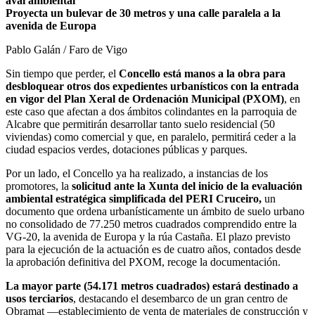
aval ambiental
Proyecta un bulevar de 30 metros y una calle paralela a la
avenida de Europa
Pablo Galán / Faro de Vigo
Sin tiempo que perder, el
Concello está manos a la obra para
desbloquear otros dos expedientes urbanísticos con la entrada
en vigor del Plan Xeral de Ordenación Municipal (PXOM)
, en
este caso que afectan a dos ámbitos colindantes en la parroquia de
Alcabre que permitirán desarrollar tanto suelo residencial (50
viviendas) como comercial y que, en paralelo, permitirá ceder a la
ciudad espacios verdes, dotaciones públicas y parques.
Por un lado, el Concello ya ha realizado, a instancias de los
promotores, la
solicitud ante la Xunta del inicio de la evaluación
ambiental estratégica simplificada del PERI Cruceiro,
un
documento que ordena urbanísticamente un ámbito de suelo urbano
no consolidado de 77.250 metros cuadrados comprendido entre la
VG-20, la avenida de Europa y la rúa Castaña. El plazo previsto
para la ejecución de la actuación es de cuatro años, contados desde
la aprobación definitiva del PXOM, recoge la documentación.
La mayor parte (54.171 metros cuadrados) estará destinado a
usos terciarios
, destacando el desembarco de un gran centro de
Obramat —establecimiento de venta de materiales de construcción y