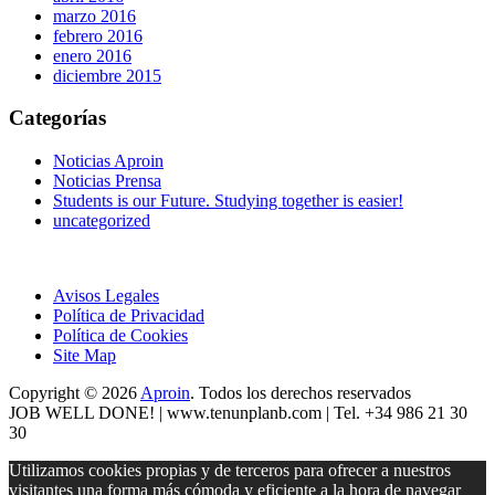
marzo 2016
febrero 2016
enero 2016
diciembre 2015
Categorías
Noticias Aproin
Noticias Prensa
Students is our Future. Studying together is easier!
uncategorized
Avisos Legales
Política de Privacidad
Política de Cookies
Site Map
Copyright © 2026
Aproin
.
Todos los derechos reservados
JOB WELL DONE! |
www.tenunplanb.com
| Tel. +34 986 21 30
30
Utilizamos cookies propias y de terceros para ofrecer a nuestros
visitantes una forma más cómoda y eficiente a la hora de navegar