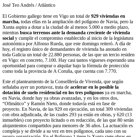
José Teo Andrés / Atlántico
El Gobierno gallego tiene en Vigo un total de
929 viviendas en
marcha,
todas ellas en la ampliación del polígono de Navia, pero la
Xunta aspira a dotar a la ciudad de al menos 5.000 a medio plazo,
mientras
busca terrenos ante la demanda creciente de vivienda
social
y cumplir el compromiso establecido al inicio de la legislatura
autonómica por Alfonso Rueda, que este domingo reiteró. A día de
hoy, el registro único de demandantes de vivienda ha anotado en
toda Galicia un total de 22.880 personas, de las que un tercio residen
en Vigo: en concreto, 7.100. Hay casi tantos vigueses esperando una
oportunidad para comprar o alquilar bajo la fórmula de protección
como toda la provincia de A Coruña, que cuenta con 7.770.
Este el planteamiento de la Conselllería de Vivenda, que según
señalaba ayer un portavoz, trata de
acelerar en lo posible la
dotación de suelo residencial en los tres polígonos
ya en marcha,
en Navia, donde hay ya obras avanzadas, y en los otros dos,
“Ofimático” y Ramón Nieto, donde todavía está en fase de
proyecto. En Navia, de las 929 en ejecución, un total 309 viviendas
con obra adjudicada, de las cuales 293 ya están en obras, y 620 (13
inmuebles) con proyecto licitado o en redacción, de las que 80 serán
alojamientos compartidos para menores de 36 años. La actuación es
compleja y se divide a su vez en tres polígonos, cada uno con su
propia organización. En el Polígono 1 tiene la Xunta siete obras en