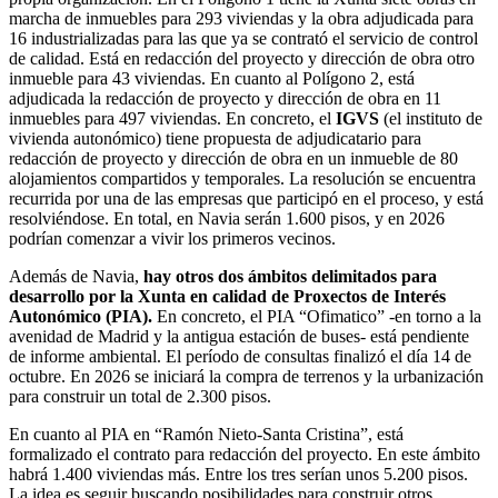
marcha de inmuebles para 293 viviendas y la obra adjudicada para
16 industrializadas para las que ya se contrató el servicio de control
de calidad. Está en redacción del proyecto y dirección de obra otro
inmueble para 43 viviendas. En cuanto al Polígono 2, está
adjudicada la redacción de proyecto y dirección de obra en 11
inmuebles para 497 viviendas. En concreto, el
IGVS
(el instituto de
vivienda autonómico) tiene propuesta de adjudicatario para
redacción de proyecto y dirección de obra en un inmueble de 80
alojamientos compartidos y temporales. La resolución se encuentra
recurrida por una de las empresas que participó en el proceso, y está
resolviéndose. En total, en Navia serán 1.600 pisos, y en 2026
podrían comenzar a vivir los primeros vecinos.
Además de Navia,
hay otros dos ámbitos delimitados para
desarrollo por la Xunta en calidad de Proxectos de Interés
Autonómico (PIA).
En concreto, el PIA “Ofimatico” -en torno a la
avenidad de Madrid y la antigua estación de buses- está pendiente
de informe ambiental. El período de consultas finalizó el día 14 de
octubre. En 2026 se iniciará la compra de terrenos y la urbanización
para construir un total de 2.300 pisos.
En cuanto al PIA en “Ramón Nieto-Santa Cristina”, está
formalizado el contrato para redacción del proyecto. En este ámbito
habrá 1.400 viviendas más. Entre los tres serían unos 5.200 pisos.
La idea es seguir buscando posibilidades para construir otros