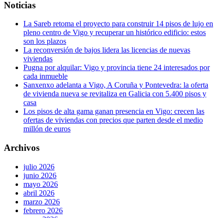
Noticias
La Sareb retoma el proyecto para construir 14 pisos de lujo en
pleno centro de Vigo y recuperar un histórico edificio: estos
son los plazos
La reconversión de bajos lidera las licencias de nuevas
viviendas
Pugna por alquilar: Vigo y provincia tiene 24 interesados por
cada inmueble
Sanxenxo adelanta a Vigo, A Coruña y Pontevedra: la oferta
de vivienda nueva se revitaliza en Galicia con 5.400 pisos y
casa
Los pisos de alta gama ganan presencia en Vigo: crecen las
ofertas de viviendas con precios que parten desde el medio
millón de euros
Archivos
julio 2026
junio 2026
mayo 2026
abril 2026
marzo 2026
febrero 2026