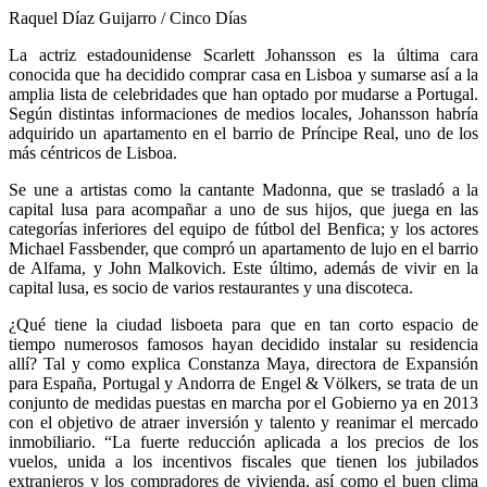
Raquel Díaz Guijarro / Cinco Días
La actriz estadounidense Scarlett Johansson es la última cara
conocida que ha decidido comprar casa en Lisboa y sumarse así a la
amplia lista de celebridades que han optado por mudarse a Portugal.
Según distintas informaciones de medios locales, Johansson habría
adquirido un apartamento en el barrio de Príncipe Real, uno de los
más céntricos de Lisboa.
Se une a artistas como la cantante Madonna, que se trasladó a la
capital lusa para acompañar a uno de sus hijos, que juega en las
categorías inferiores del equipo de fútbol del Benfica; y los actores
Michael Fassbender, que compró un apartamento de lujo en el barrio
de Alfama, y John Malkovich. Este último, además de vivir en la
capital lusa, es socio de varios restaurantes y una discoteca.
¿Qué tiene la ciudad lisboeta para que en tan corto espacio de
tiempo numerosos famosos hayan decidido instalar su residencia
allí? Tal y como explica Constanza Maya, directora de Expansión
para España, Portugal y Andorra de Engel & Völkers, se trata de un
conjunto de medidas puestas en marcha por el Gobierno ya en 2013
con el objetivo de atraer inversión y talento y reanimar el mercado
inmobiliario. “La fuerte reducción aplicada a los precios de los
vuelos, unida a los incentivos fiscales que tienen los jubilados
extranjeros y los compradores de vivienda, así como el buen clima