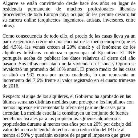
Algarve se están convirtiendo desde hace dos años en lugar de
residencia permanente de muchos profesionales liberales
procedentes de toda Europa cuya ocupación les permite desarrollar
su carrera online (arquitectos, ingenieros, artistas, inversores, entre
otros).
Como consecuencia de todo ello, el precio de las casas lleva ya un
par de ejercicios creciendo por encima de la media europea (que es
del 4,5%), las ventas crecen al 20% anual; y el fenómeno de los
alquileres turísticos comienza a preocupar al Ejecutivo. El INE
portugués acaba de publicar los datos relativos al cierre del año
pasado. Sus cifras constatan que la vivienda en Lisboa y Oporto se
revalorizó un promedio del 18% anual. El precio medio de las casas
se situó en 932 euros por metro cuadrado, lo que representa un
incremento del 7,6% frente al valor registrado en el cuarto trimestre
de 2016.
Respecto al auge de los alquileres, el Gobierno ha aprobado en las
últimas semanas distintas medidas para proteger a los inquilinos con
menos ingresos e incrementar la oferta del parque de casas para
arrendar. La medida estrella la constituyen un conjunto de fuertes
beneficios fiscales para los propietarios. Quienes alquilen sus
propiedades durante al menos tres años por un 20% por debajo del
valor del mercado tendrá derecho a una reducción del IBI de al
menos el 50% y quedarán exentos de pagar el impuesto que grava