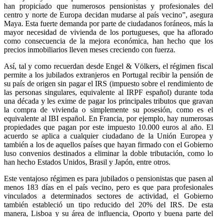
han propiciado que numerosos pensionistas y profesionales del
centro y norte de Europa decidan mudarse al país vecino”, asegura
Maya. Esta fuerte demanda por parte de ciudadanos foráneos, más la
mayor necesidad de vivienda de los portugueses, que ha aflorado
como consecuencia de la mejora económica, han hecho que los
precios inmobiliarios lleven meses creciendo con fuerza.
Así, tal y como recuerdan desde Engel & Völkers, el régimen fiscal
permite a los jubilados extranjeros en Portugal recibir la pensión de
su país de origen sin pagar el IRS (impuesto sobre el rendimiento de
las personas singulares, equivalente al IRPF español) durante toda
una década y les exime de pagar los principales tributos que gravan
la compra de vivienda o simplemente su posesión, como es el
equivalente al IBI español. En Francia, por ejemplo, hay numerosas
propiedades que pagan por este impuesto 10.000 euros al año. El
acuerdo se aplica a cualquier ciudadano de la Unión Europea y
también a los de aquellos países que hayan firmado con el Gobierno
luso convenios destinados a eliminar la doble tributación, como lo
han hecho Estados Unidos, Brasil y Japón, entre otros.
Este ventajoso régimen es para jubilados o pensionistas que pasen al
menos 183 días en el país vecino, pero es que para profesionales
vinculados a determinados sectores de actividad, el Gobierno
también estableció un tipo reducido del 20% del IRS. De esta
manera, Lisboa y su área de influencia, Oporto y buena parte del