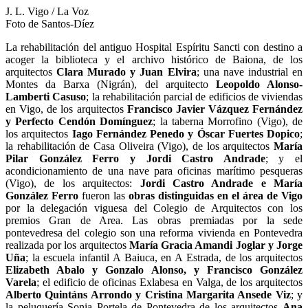
J. L. Vigo / La Voz
Foto de Santos-Díez
La rehabilitación del antiguo Hospital Espíritu Sancti con destino a
acoger la biblioteca y el archivo histórico de Baiona, de los
arquitectos
Clara Murado y Juan Elvira
; una nave industrial en
Montes da Barxa (Nigrán), del arquitecto
Leopoldo Alonso-
Lamberti Casuso
; la rehabilitación parcial de edificios de viviendas
en Vigo, de los arquitectos
Francisco Javier Vázquez Fernández
y Perfecto Cendón Domínguez
; la taberna Morrofino (Vigo), de
los arquitectos
Iago Fernández Penedo y Óscar Fuertes Dopico
;
la rehabilitación de Casa Oliveira (Vigo), de los arquitectos
María
Pilar González Ferro y Jordi Castro Andrade
; y el
acondicionamiento de una nave para oficinas marítimo pesqueras
(Vigo), de los arquitectos:
Jordi Castro Andrade e María
González Ferro
fueron las
obras distinguidas en el área de Vigo
por la delegación viguesa del Colegio de Arquitectos con los
premios Gran de Area. Las obras premiadas por la sede
pontevedresa del colegio son una reforma vivienda en Pontevedra
realizada por los arquitectos
María Gracia Amandi Joglar y Jorge
Uña
; la escuela infantil A Baiuca, en A Estrada, de los arquitectos
Elizabeth Abalo y Gonzalo Alonso, y Francisco González
Varela
; el edificio de oficinas Exlabesa en Valga, de los arquitectos
Alberto Quintáns Arrondo y Cristina Margarita Ansede Viz
; y
la peluquería Sonia Portela de Pontevedra de los arquitectos
Ana