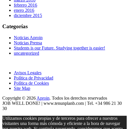
febrero 2016
enero 2016
diciembre 2015
Categorías
Noticias Aproin
Noticias Prensa
Students is our Future. Studying together is easier!
uncategorized
Avisos Legales
Política de Privacidad
Política de Cookies
Site Map
Copyright © 2026
Aproin
.
Todos los derechos reservados
JOB WELL DONE! |
www.tenunplanb.com
| Tel. +34 986 21 30
30
Utilizamos cookies propias y de terceros para ofrecer a nuestros
visitantes una forma más cómoda y eficiente a la hora de navegar
por nuestra web. Si continúa navegando, consideramos que acepta