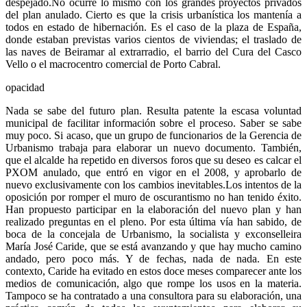
despejado.No ocurre lo mismo con los grandes proyectos privados
del plan anulado. Cierto es que la crisis urbanística los mantenía a
todos en estado de hibernación. Es el caso de la plaza de España,
donde estaban previstas varios cientos de viviendas; el traslado de
las naves de Beiramar al extrarradio, el barrio del Cura del Casco
Vello o el macrocentro comercial de Porto Cabral.
opacidad
Nada se sabe del futuro plan. Resulta patente la escasa voluntad
municipal de facilitar información sobre el proceso. Saber se sabe
muy poco. Si acaso, que un grupo de funcionarios de la Gerencia de
Urbanismo trabaja para elaborar un nuevo documento. También,
que el alcalde ha repetido en diversos foros que su deseo es calcar el
PXOM anulado, que entró en vigor en el 2008, y aprobarlo de
nuevo exclusivamente con los cambios inevitables.Los intentos de la
oposición por romper el muro de oscurantismo no han tenido éxito.
Han propuesto participar en la elaboración del nuevo plan y han
realizado preguntas en el pleno. Por esta última vía han sabido, de
boca de la concejala de Urbanismo, la socialista y exconselleira
María José Caride, que se está avanzando y que hay mucho camino
andado, pero poco más. Y de fechas, nada de nada. En este
contexto, Caride ha evitado en estos doce meses comparecer ante los
medios de comunicación, algo que rompe los usos en la materia.
Tampoco se ha contratado a una consultora para su elaboración, una