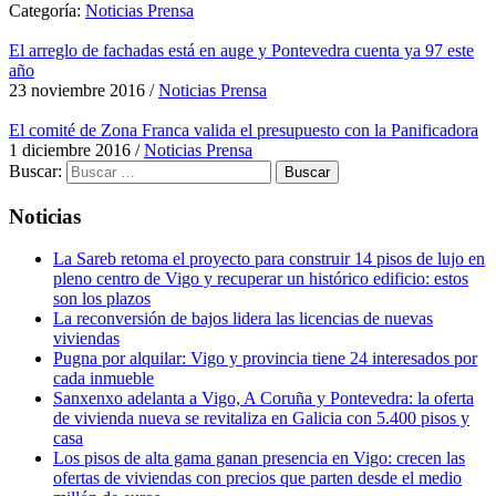
Categoría:
Noticias Prensa
El arreglo de fachadas está en auge y Pontevedra cuenta ya 97 este
año
23 noviembre 2016
/
Noticias Prensa
El comité de Zona Franca valida el presupuesto con la Panificadora
1 diciembre 2016
/
Noticias Prensa
Buscar:
Noticias
La Sareb retoma el proyecto para construir 14 pisos de lujo en
pleno centro de Vigo y recuperar un histórico edificio: estos
son los plazos
La reconversión de bajos lidera las licencias de nuevas
viviendas
Pugna por alquilar: Vigo y provincia tiene 24 interesados por
cada inmueble
Sanxenxo adelanta a Vigo, A Coruña y Pontevedra: la oferta
de vivienda nueva se revitaliza en Galicia con 5.400 pisos y
casa
Los pisos de alta gama ganan presencia en Vigo: crecen las
ofertas de viviendas con precios que parten desde el medio