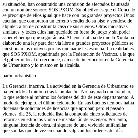
su situación, han constituido una comisión de afectados bautizada
con un nombre sonoro: SOS PXOM. Su objetivo es que el Concello
se preocupe de ellos igual que hace con los grandes proyectos.Unos
cuentan que compraron un terreno vendiendo su piso y yéndose de
alquiler, a fin de construir la casa de sus sueños. Otros iniciativas
similares, y todos ellos han quedado en fuera de juego y sin poder
saber el tiempo que seguirán así. Al tener noticia de que la Xunta ha
elaborado una ley para dar vía libre a grandes proyectos públicos se
cuestionan los motivos por los que nadie les escucha. La realidad es
que SOS PXOM, apadrinada por la Federación de Vecinos, a la que
el gobierno local no reconoce, carece de interlocutor en la Gerencia
de Urbanismo y lo mismo en la alcaldía.
parón urbanístico
La Gerencia, inactiva. La actividad en la Gerencia de Urbanismo se
ha reducido al mínimo tras la anulación. No hay nada que tramitar,
lo que reduce al mínimo los órdenes del día de este departamento. A
modo de ejemplo, el último celebrado. En sus buenos tiempos había
docenas de solicitudes de licencias que aprobar, pero el pasado
viernes, día 25, la reducida lista la componía cinco solicitudes de
reformas en edificios y una de instalación de ascensor. Por tanto,
ninguna licencia de obra, ni siquiera de una vivienda unifamiliar,
que son las que de vez en cuando salpican los órdenes del día.