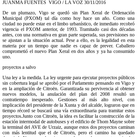
JUANMA FUENTES VIGO / LA VOZ 30/11/2016
De un plumazo, Vigo se quedó sin Plan Xeral de Ordenación
Municipal (PXOM) tal día como hoy hace un año. Como una
ciudad no puede estar en el limbo urbanístico, de inmediato recobró
vigencia el PXOM anterior, de 1993. Tramitado casi dos décadas
antes, con una normativa en gran parte superada, sus previsiones no
se ajustan a la situación actual. Pese a ello, es la legalidad en esta
materia por un tiempo que nadie es capaz de prever. Caballero
comprometió el nuevo Plan Xeral en dos años y ya ha consumido
uno.
proyectos a salvo
Una ley a la medida. La ley urgente para ejecutar proyectos públicos
sin cobertura legal se aprobó por el Parlamento pensando en Vigo y
en la ampliación de Citroën. Garantizada su pervivencia al obtener
nuevos modelos, la anulación del plan del 2008 resultó un
contratiempo inesperado. Gestiones al más alto nivel, con
implicación del presidente de la Xunta y del alcalde, lograron que en
tiempo récord se buscará una vía extraordinaria para tramitar estos
proyectos.Junto con Citroën, la idea es facilitar la construcción de la
estación intermodal de autobuses y el edificio de Thom Mayne sobre
la terminal del AVE de Urzaiz, aunque estos dos proyectos caminan
con más lentitud que el de Citroën, pero el camino ha quedado