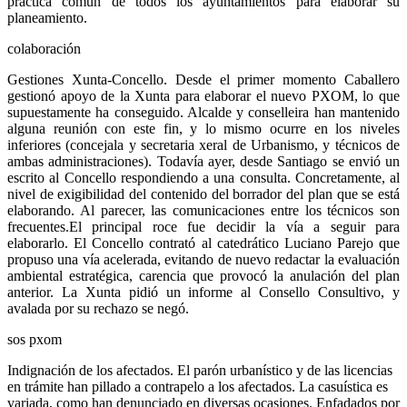
práctica común de todos los ayuntamientos para elaborar su
planeamiento.
colaboración
Gestiones Xunta-Concello. Desde el primer momento Caballero
gestionó apoyo de la Xunta para elaborar el nuevo PXOM, lo que
supuestamente ha conseguido. Alcalde y conselleira han mantenido
alguna reunión con este fin, y lo mismo ocurre en los niveles
inferiores (concejala y secretaria xeral de Urbanismo, y técnicos de
ambas administraciones). Todavía ayer, desde Santiago se envió un
escrito al Concello respondiendo a una consulta. Concretamente, al
nivel de exigibilidad del contenido del borrador del plan que se está
elaborando. Al parecer, las comunicaciones entre los técnicos son
frecuentes.El principal roce fue decidir la vía a seguir para
elaborarlo. El Concello contrató al catedrático Luciano Parejo que
propuso una vía acelerada, evitando de nuevo redactar la evaluación
ambiental estratégica, carencia que provocó la anulación del plan
anterior. La Xunta pidió un informe al Consello Consultivo, y
avalada por su rechazo se negó.
sos pxom
Indignación de los afectados. El parón urbanístico y de las licencias
en trámite han pillado a contrapelo a los afectados. La casuística es
variada, como han denunciado en diversas ocasiones. Enfadados por