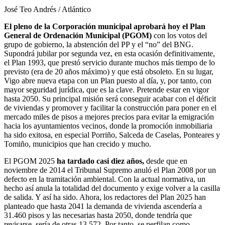
José Teo Andrés / Atlántico
El pleno de la Corporación municipal aprobará hoy el Plan
General de Ordenación Municipal (PGOM)
con los votos del
grupo de gobierno, la abstención del PP y el “no” del BNG.
Supondrá jubilar por segunda vez, en esta ocasión definitivamente,
el Plan 1993, que prestó servicio durante muchos más tiempo de lo
previsto (era de 20 años máximo) y que está obsoleto. En su lugar,
Vigo abre nueva etapa con un Plan puesto al día, y, por tanto, con
mayor seguridad jurídica, que es la clave. Pretende estar en vigor
hasta 2050. Su principal misión será conseguir acabar con el déficit
de viviendas y promover y facilitar la construcción para poner en el
mercado miles de pisos a mejores precios para evitar la emigración
hacia los ayuntamientos vecinos, donde la promoción inmobiliaria
ha sido exitosa, en especial Porriño, Salceda de Caselas, Ponteares y
Tomiño, municipios que han crecido y mucho.
El PGOM 2025
ha tardado casi diez años,
desde que en
noviembre de 2014 el Tribunal Supremo anuló el Plan 2008 por un
defecto en la tramitación ambiental. Con la actual normativa, un
hecho así anula la totalidad del documento y exige volver a la casilla
de salida. Y así ha sido. Ahora, los redactores del Plan 2025 han
planteado que hasta 2041 la demanda de vivienda ascendería a
31.460 pisos y las necesarias hasta 2050, donde tendría que
revisarse, sería de otras 13.572. Por tanto, se perfilan como