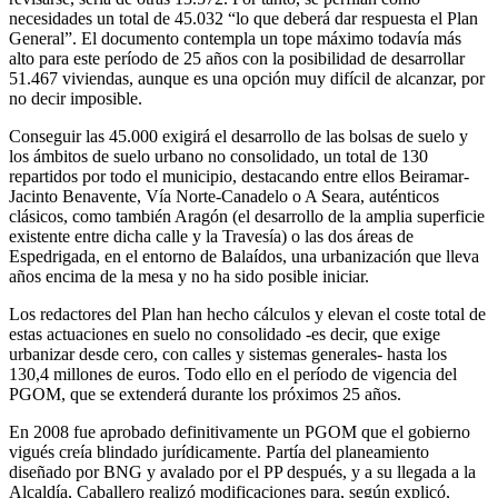
necesidades un total de 45.032 “lo que deberá dar respuesta el Plan
General”. El documento contempla un tope máximo todavía más
alto para este período de 25 años con la posibilidad de desarrollar
51.467 viviendas, aunque es una opción muy difícil de alcanzar, por
no decir imposible.
Conseguir las 45.000 exigirá el desarrollo de las bolsas de suelo y
los ámbitos de suelo urbano no consolidado, un total de 130
repartidos por todo el municipio, destacando entre ellos Beiramar-
Jacinto Benavente, Vía Norte-Canadelo o A Seara, auténticos
clásicos, como también Aragón (el desarrollo de la amplia superficie
existente entre dicha calle y la Travesía) o las dos áreas de
Espedrigada, en el entorno de Balaídos, una urbanización que lleva
años encima de la mesa y no ha sido posible iniciar.
Los redactores del Plan han hecho cálculos y elevan el coste total de
estas actuaciones en suelo no consolidado -es decir, que exige
urbanizar desde cero, con calles y sistemas generales- hasta los
130,4 millones de euros. Todo ello en el período de vigencia del
PGOM, que se extenderá durante los próximos 25 años.
En 2008 fue aprobado definitivamente un PGOM que el gobierno
vigués creía blindado jurídicamente. Partía del planeamiento
diseñado por BNG y avalado por el PP después, y a su llegada a la
Alcaldía, Caballero realizó modificaciones para, según explicó,