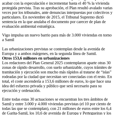
acabar con la especulación e incrementar hasta el 40 % la vivienda
protegida prevista. Tras su aprobación, el Plan resultó avalado varias
veces por los tribunales, ante denuncias interpuestas por colectivos y
particulares. En noviembre de 2015, el Tribunal Supremo dictó
sentencia en la que anulaba el documento por carecer de plan de
evaluación ambiental estratégica.
Vigo impulsa un nuevo barrio para más de 3.000 viviendas en torno
a Samil
Las urbanizaciones previstas se contemplan desde la avenida de
Europa y a ambos márgenes, en la segunda línea de Samil.
Otros 153,6 millones en urbanizaciones
Los redactores del Plan General 2025 contemplaron aparte otras 30
zonas de rápido desarrollo, con suelo urbanizable, cuyos trámites de
tramitación y ejecución son mucho más rápidos al tratarse de “islas”
rodeadas por la ciudad que necesitan ser conectadas con el resto. En
total, el coste ascendería a 153,6 millones de euros, lo que hace una
idea del esfuerzo privada y público que será necesario para su
ejecución y ordenación.
Entre todas estas 30 actuaciones se encuentran los tres ámbitos de
Samil y entre 3.000 y 4.000 viviendas previstas (el 10 por ciento de
todas las que se contemplan), con 21 millones de euros entre los 6,4
de Garita-Samil, los 10,6 de avenida de Europa y Pertegueiras y los