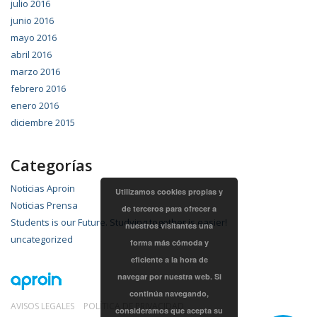
julio 2016
junio 2016
mayo 2016
abril 2016
marzo 2016
febrero 2016
enero 2016
diciembre 2015
Categorías
Noticias Aproin
Utilizamos cookies propias y
Noticias Prensa
de terceros para ofrecer a
Students is our Future. Studying together is easier!
nuestros visitantes una
uncategorized
forma más cómoda y
eficiente a la hora de
navegar por nuestra web. Si
continúa navegando,
AVISOS LEGALES
POLÍTICA DE PRIVACIDAD
consideramos que acepta su