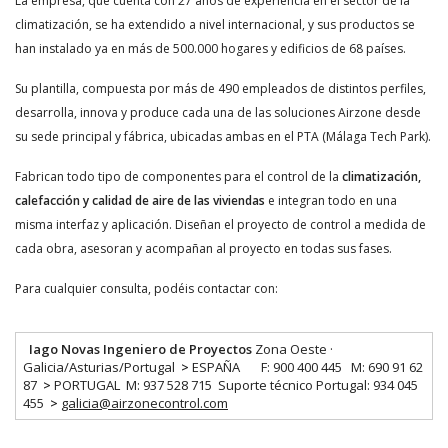
La empresa, que cuenta con 27 años de experiencia en el sector de la
climatización, se ha extendido a nivel internacional, y sus productos se
han instalado ya en más de 500.000 hogares y edificios de 68 países.
Su plantilla, compuesta por más de 490 empleados de distintos perfiles,
desarrolla, innova y produce cada una de las soluciones Airzone desde
su sede principal y fábrica, ubicadas ambas en el PTA (Málaga Tech Park).
Fabrican todo tipo de componentes para el control de la
climatización,
calefacción y calidad de aire de las viviendas
e integran todo en una
misma interfaz y aplicación. Diseñan el proyecto de control a medida de
cada obra, asesoran y acompañan al proyecto en todas sus fases.
Para cualquier consulta, podéis contactar con:
Iago Novas
Ingeniero de Proyectos
Zona Oeste ·
Galicia/Asturias/Portugal
>
ESPAÑA F: 900 400 445 M: 690 91 62
87
>
PORTUGAL M: 937 528 715 Suporte técnico Portugal: 934 045
455
>
galicia@airzonecontrol.com