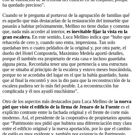
ha quedado precioso”.
Cuando se le pregunta al portavoz de la agrupación de familias qué
es aquello que más destacarían de la restauración del inmueble que
pasarán a habitar próximamente, Mellino no tiene dudas y comenta
que, nada más acceder al interior,
es inevitable fijar la vista en la
gran escalera.
En este sentido, Luca Mellino indica que “hubo que
rehacerla de cero y, cuando uno entra, impresiona. Tan solo
quedaban tres o cuatro peldaños de la original y, por otra parte, el
dueño del Hotel Compostela, Maximino Medela aportó detalles,
porque él también era propietario de esta casa e incluso guardaba
alguna pieza. Recordaba tener una que pertenecía a una estructura
que se situaba al principio de la escalera y estuvo meses buscándola,
porque no se acordaba del lugar en el que la había guardado, hasta
que al final la encontró y nos la dio para que la reconstrucción de la
escalera pudiera ser lo más fiel posible. La reconstrucción fue
complicada y él nos ayudó muchísimo”.
Otro de los aspectos más destacados para Luca Mellino de l
a nueva
piel que viste el edificio de la firma de Jenaro de la Fuente
es el
explícito contraste entre la fachada original y el frente de corte más
moderno. Así, el presidente de la cooperativa de propietarios apunta
que “Patrimonio nos pidió que hubiera una diferenciación muy clara
entre el edificio original y la nueva aportación, por lo que el cambio
de estilo es muy evidente y, también por exigencia de Patrimonio,