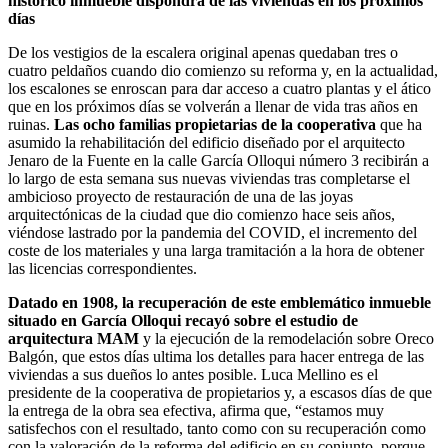
histórico inmueble dispondrá de las viviendas en los próximos
días
De los vestigios de la escalera original apenas quedaban tres o
cuatro peldaños cuando dio comienzo su reforma y, en la actualidad,
los escalones se enroscan para dar acceso a cuatro plantas y el ático
que en los próximos días se volverán a llenar de vida tras años en
ruinas.
Las ocho familias propietarias de la cooperativa
que ha
asumido la rehabilitación del edificio diseñado por el arquitecto
Jenaro de la Fuente en la calle García Olloqui número 3 recibirán a
lo largo de esta semana sus nuevas viviendas tras completarse el
ambicioso proyecto de restauración de una de las joyas
arquitectónicas de la ciudad que dio comienzo hace seis años,
viéndose lastrado por la pandemia del COVID, el incremento del
coste de los materiales y una larga tramitación a la hora de obtener
las licencias correspondientes.
Datado en 1908, la recuperación de este emblemático inmueble
situado en García Olloqui recayó sobre el estudio de
arquitectura MAM
y la ejecución de la remodelación sobre Oreco
Balgón, que estos días ultima los detalles para hacer entrega de las
viviendas a sus dueños lo antes posible. Luca Mellino es el
presidente de la cooperativa de propietarios y, a escasos días de que
la entrega de la obra sea efectiva, afirma que, “estamos muy
satisfechos con el resultado, tanto como con su recuperación como
con la valoración de la reforma del edificio en su conjunto, porque