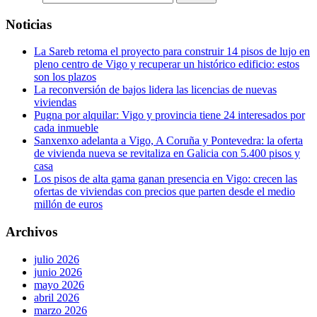
Noticias
La Sareb retoma el proyecto para construir 14 pisos de lujo en
pleno centro de Vigo y recuperar un histórico edificio: estos
son los plazos
La reconversión de bajos lidera las licencias de nuevas
viviendas
Pugna por alquilar: Vigo y provincia tiene 24 interesados por
cada inmueble
Sanxenxo adelanta a Vigo, A Coruña y Pontevedra: la oferta
de vivienda nueva se revitaliza en Galicia con 5.400 pisos y
casa
Los pisos de alta gama ganan presencia en Vigo: crecen las
ofertas de viviendas con precios que parten desde el medio
millón de euros
Archivos
julio 2026
junio 2026
mayo 2026
abril 2026
marzo 2026