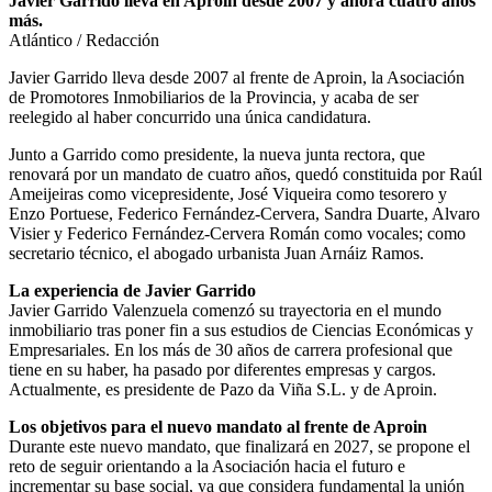
Javier Garrido lleva en Aproin desde 2007 y ahora cuatro años
más.
Atlántico / Redacción
Javier Garrido lleva desde 2007 al frente de Aproin, la Asociación
de Promotores Inmobiliarios de la Provincia, y acaba de ser
reelegido al haber concurrido una única candidatura.
Junto a Garrido como presidente, la nueva junta rectora, que
renovará por un mandato de cuatro años, quedó constituida por Raúl
Ameijeiras como vicepresidente, José Viqueira como tesorero y
Enzo Portuese, Federico Fernández-Cervera, Sandra Duarte, Alvaro
Visier y Federico Fernández-Cervera Román como vocales; como
secretario técnico, el abogado urbanista Juan Arnáiz Ramos.
La experiencia de Javier Garrido
Javier Garrido Valenzuela comenzó su trayectoria en el mundo
inmobiliario tras poner fin a sus estudios de Ciencias Económicas y
Empresariales. En los más de 30 años de carrera profesional que
tiene en su haber, ha pasado por diferentes empresas y cargos.
Actualmente, es presidente de Pazo da Viña S.L. y de Aproin.
Los objetivos para el nuevo mandato al frente de Aproin
Durante este nuevo mandato, que finalizará en 2027, se propone el
reto de seguir orientando a la Asociación hacia el futuro e
incrementar su base social, ya que considera fundamental la unión