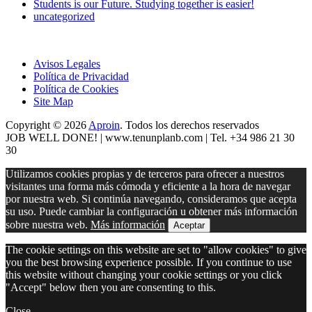
Students is our Future. Studying together is easier!
uncategorized
Avisos Legales
Política de Privacidad
Política de Cookies
Site Map
Copyright © 2026
Aproin
.
Todos los derechos reservados
JOB WELL DONE! |
www.tenunplanb.com
| Tel. +34 986 21 30
30
Utilizamos cookies propias y de terceros para ofrecer a nuestros
visitantes una forma más cómoda y eficiente a la hora de navegar
por nuestra web. Si continúa navegando, consideramos que acepta
su uso. Puede cambiar la configuración u obtener más información
sobre nuestra web.
Más información
Aceptar
The cookie settings on this website are set to "allow cookies" to give
you the best browsing experience possible. If you continue to use
this website without changing your cookie settings or you click
"Accept" below then you are consenting to this.
Close