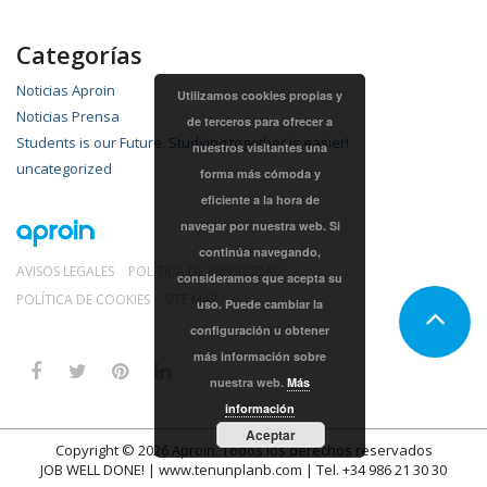
Categorías
Noticias Aproin
Utilizamos cookies propias y
Noticias Prensa
de terceros para ofrecer a
Students is our Future. Studying together is easier!
nuestros visitantes una
uncategorized
forma más cómoda y
eficiente a la hora de
navegar por nuestra web. Si
continúa navegando,
AVISOS LEGALES
POLÍTICA DE PRIVACIDAD
consideramos que acepta su
POLÍTICA DE COOKIES
SITE MAP
uso. Puede cambiar la
configuración u obtener
más información sobre
nuestra web.
Más
información
Aceptar
Copyright © 2026
Aproin
.
Todos los derechos reservados
JOB WELL DONE! |
www.tenunplanb.com
| Tel. +34 986 21 30 30