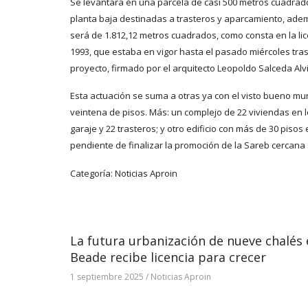
Se levantará en una parcela de casi 500 metros cuadrado
planta baja destinadas a trasteros y aparcamiento, ad
será de 1.812,12 metros cuadrados, como consta en la lic
1993, que estaba en vigor hasta el pasado miércoles tras
proyecto, firmado por el arquitecto Leopoldo Salceda Alvi
Esta actuación se suma a otras ya con el visto bueno mun
veintena de pisos. Más: un complejo de 22 viviendas en l
garaje y 22 trasteros; y otro edificio con más de 30 pi
pendiente de finalizar la promoción de la Sareb cercana 
Categoría:
Noticias Aproin
La futura urbanización de nueve chalés
Beade recibe licencia para crecer
1 septiembre 2025
/
Noticias Aproin