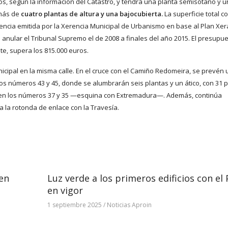
s, según la información del Catastro, y tendrá una planta semisótano y 
emás de
cuatro plantas de altura y una bajocubierta.
La superficie total c
encia emitida por la Xerencia Municipal de Urbanismo en base al Plan Xer
 anular el Tribunal Supremo el de 2008 a finales del año 2015. El presupue
te, supera los 815.000 euros.
icipal en la misma calle. En el cruce con el Camiño Redomeira, se prevén
os números 43 y 45, donde se alumbrarán seis plantas y un ático, con 31 
sos en los números 37 y 35 —esquina con Extremadura—. Además, continúa
a la rotonda de enlace con la Travesía.
 en
Luz verde a los primeros edificios con e
en vigor
1 septiembre 2025
/
Noticias Aproin