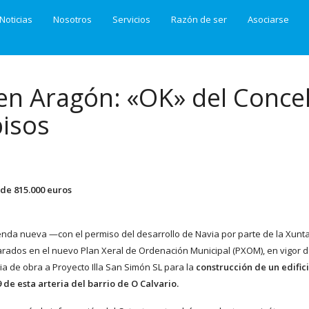
Noticias
Nosotros
Servicios
Razón de ser
Asociarse
en Aragón: «OK» del Concel
pisos
 de 815.000 euros
vienda nueva —con el permiso del desarrollo de Navia por parte de la Xunt
ados en el nuevo Plan Xeral de Ordenación Municipal (PXOM), en vigor d
ia de obra a Proyecto Illa San Simón SL para la
construcción de un edific
 de esta arteria del barrio de O Calvario.