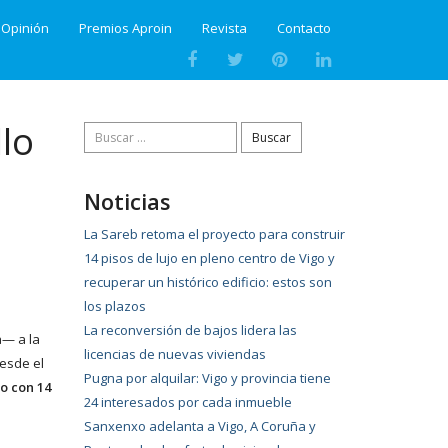
Opinión
Premios Aproin
Revista
Contacto
lo
Buscar:
Noticias
La Sareb retoma el proyecto para construir
14 pisos de lujo en pleno centro de Vigo y
recuperar un histórico edificio: estos son
los plazos
La reconversión de bajos lidera las
a— a la
licencias de nuevas viviendas
esde el
Pugna por alquilar: Vigo y provincia tiene
io con 14
24 interesados por cada inmueble
Sanxenxo adelanta a Vigo, A Coruña y