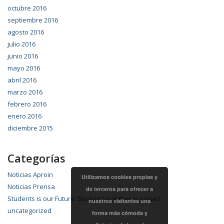
octubre 2016
septiembre 2016
agosto 2016
julio 2016
junio 2016
mayo 2016
abril 2016
marzo 2016
febrero 2016
enero 2016
diciembre 2015
Categorías
Noticias Aproin
Utilizamos cookies propias y
Noticias Prensa
de terceros para ofrecer a
Students is our Future. Studying together is easier!
nuestros visitantes una
uncategorized
forma más cómoda y