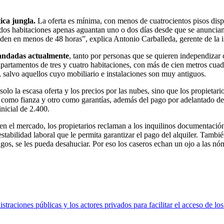
ica jungla.
La oferta es mínima, con menos de cuatrocientos pisos disp
 dos habitaciones apenas aguantan uno o dos días desde que se anuncian
enden en menos de 48 horas”, explica Antonio Carballeda, gerente de la 
andadas actualmente
, tanto por personas que se quieren independizar 
partamentos de tres y cuatro habitaciones, con más de cien metros cuad
 salvo aquellos cuyo mobiliario e instalaciones son muy antiguos.
olo la escasa oferta y los precios por las nubes, sino que los propietari
es como fianza y otro como garantías, además del pago por adelantado de 
nicial de 2.400.
n el mercado, los propietarios reclaman a los inquilinos documentació
stabilidad laboral que le permita garantizar el pago del alquiler. Tamb
gos, se les pueda desahuciar. Por eso los caseros echan un ojo a las nó
straciones públicas y los actores privados para facilitar el acceso de lo