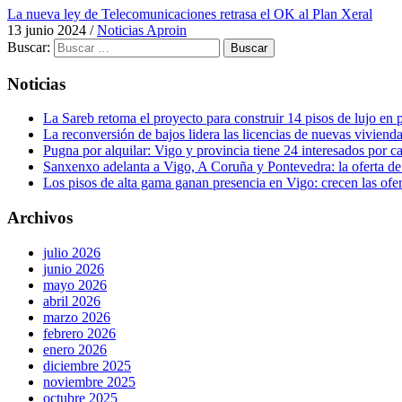
La nueva ley de Telecomunicaciones retrasa el OK al Plan Xeral
13 junio 2024
/
Noticias Aproin
Buscar:
Noticias
La Sareb retoma el proyecto para construir 14 pisos de lujo en p
La reconversión de bajos lidera las licencias de nuevas viviend
Pugna por alquilar: Vigo y provincia tiene 24 interesados por 
Sanxenxo adelanta a Vigo, A Coruña y Pontevedra: la oferta de 
Los pisos de alta gama ganan presencia en Vigo: crecen las ofe
Archivos
julio 2026
junio 2026
mayo 2026
abril 2026
marzo 2026
febrero 2026
enero 2026
diciembre 2025
noviembre 2025
octubre 2025