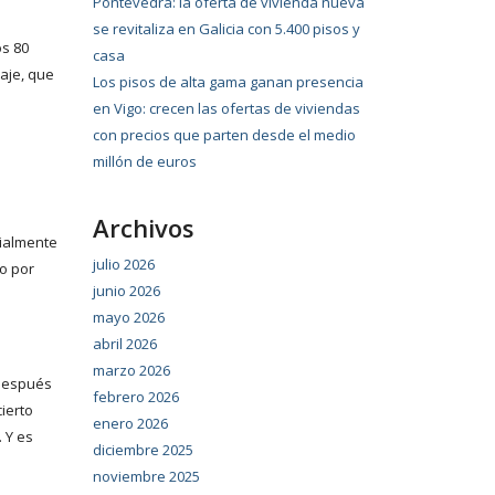
Pontevedra: la oferta de vivienda nueva
se revitaliza en Galicia con 5.400 pisos y
os 80
casa
raje, que
Los pisos de alta gama ganan presencia
en Vigo: crecen las ofertas de viviendas
con precios que parten desde el medio
o
millón de euros
Archivos
cialmente
julio 2026
do por
junio 2026
mayo 2026
abril 2026
marzo 2026
 después
febrero 2026
ierto
enero 2026
 Y es
diciembre 2025
noviembre 2025