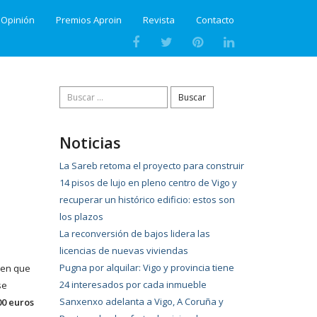
Opinión
Premios Aproin
Revista
Contacto
Buscar:
Noticias
La Sareb retoma el proyecto para construir
14 pisos de lujo en pleno centro de Vigo y
recuperar un histórico edificio: estos son
los plazos
La reconversión de bajos lidera las
licencias de nuevas viviendas
Pugna por alquilar: Vigo y provincia tiene
 en que
24 interesados por cada inmueble
se
Sanxenxo adelanta a Vigo, A Coruña y
00 euros