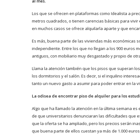
al mes.
Los que se ofrecen en plataformas como Idealista a preci
metros cuadrados, o tienen carencias básicas para vivir 
en muchos casos se ofrece alquilarla aparte y que encar
Es más, buena parte de las viviendas más económicas so
independiente. Entre los que no llegan a los 900 euro
antiguos, con mobiliario muy desgastado y propio de otr
Llama la atención también que los pisos que superan lo
los dormitorios y el salón. Es decir, si el inquilino inter
tanto un nuevo gasto a asumir para poder entrar en la v
La odisea de encontrar piso de alquiler para los estudi
Algo que ha llamado la atención en la última semana es 
de que universitarios denunciaran las dificultades que e
que la oferta se ha ampliado, pero los precios serán ina
que buena parte de ellos cuestan ya más de 1.000 euros