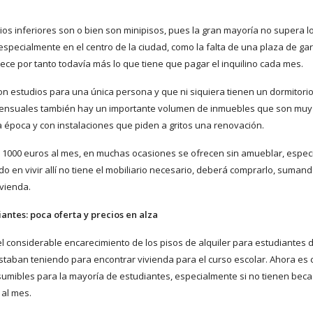
os inferiores son o bien son minipisos, pues la gran mayoría no supera l
especialmente en el centro de la ciudad, como la falta de una plaza de ga
ece por tanto todavía más lo que tiene que pagar el inquilino cada mes.
n estudios para una única persona y que ni siquiera tienen un dormitori
s mensuales también hay un importante volumen de inmuebles que son muy
a época y con instalaciones que piden a gritos una renovación.
s 1000 euros al mes, en muchas ocasiones se ofrecen sin amueblar, espe
esado en vivir allí no tiene el mobiliario necesario, deberá comprarlo, suman
ivienda.
antes: poca oferta y precios en alza
el considerable encarecimiento de los pisos de alquiler para estudiantes
staban teniendo para encontrar vivienda para el curso escolar. Ahora es c
sumibles para la mayoría de estudiantes, especialmente si no tienen beca.
 al mes.