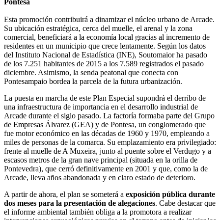
Pontesa
Esta promoción contribuirá a dinamizar el núcleo urbano de Arcade.
Su ubicación estratégica, cerca del muelle, el arenal y la zona
comercial, beneficiará a la economía local gracias al incremento de
residentes en un municipio que crece lentamente. Según los datos
del Instituto Nacional de Estadística (INE), Soutomaior ha pasado
de los 7.251 habitantes de 2015 a los 7.589 registrados el pasado
diciembre. Asimismo, la senda peatonal que conecta con
Pontesampaio bordea la parcela de la futura urbanización.
La puesta en marcha de este Plan Especial supondrá el derribo de
una infraestructura de importancia en el desarrollo industrial de
Arcade durante el siglo pasado. La factoría formaba parte del Grupo
de Empresas Álvarez (GEA) y de Pontesa, un conglomerado que
fue motor económico en las décadas de 1960 y 1970, empleando a
miles de personas de la comarca. Su emplazamiento era privilegiado:
frente al muelle de A Muxeira, junto al puente sobre el Verdugo y a
escasos metros de la gran nave principal (situada en la orilla de
Pontevedra), que cerró definitivamente en 2001 y que, como la de
Arcade, lleva años abandonada y en claro estado de deterioro.
A partir de ahora, el plan se someterá a
exposición pública durante
dos meses para la presentación de alegaciones
. Cabe destacar que
el informe ambiental también obliga a la promotora a realizar