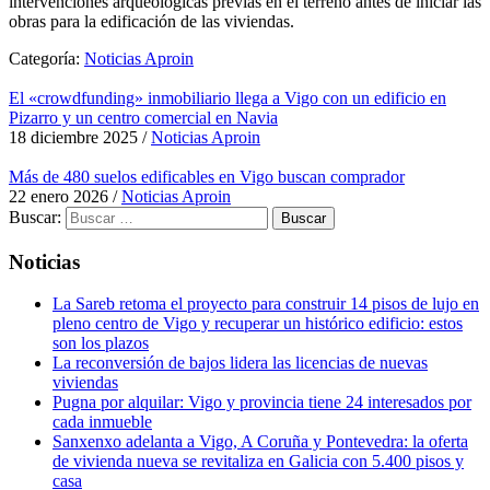
intervenciones arqueológicas previas en el terreno antes de iniciar las
obras para la edificación de las viviendas.
Categoría:
Noticias Aproin
El «crowdfunding» inmobiliario llega a Vigo con un edificio en
Pizarro y un centro comercial en Navia
18 diciembre 2025
/
Noticias Aproin
Más de 480 suelos edificables en Vigo buscan comprador
22 enero 2026
/
Noticias Aproin
Buscar:
Noticias
La Sareb retoma el proyecto para construir 14 pisos de lujo en
pleno centro de Vigo y recuperar un histórico edificio: estos
son los plazos
La reconversión de bajos lidera las licencias de nuevas
viviendas
Pugna por alquilar: Vigo y provincia tiene 24 interesados por
cada inmueble
Sanxenxo adelanta a Vigo, A Coruña y Pontevedra: la oferta
de vivienda nueva se revitaliza en Galicia con 5.400 pisos y
casa