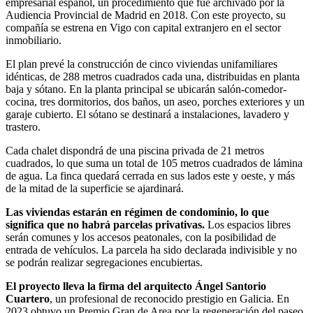
empresarial español, un procedimiento que fue archivado por la
Audiencia Provincial de Madrid en 2018. Con este proyecto, su
compañía se estrena en Vigo con capital extranjero en el sector
inmobiliario.
El plan prevé la construcción de cinco viviendas unifamiliares
idénticas, de 288 metros cuadrados cada una, distribuidas en planta
baja y sótano. En la planta principal se ubicarán salón-comedor-
cocina, tres dormitorios, dos baños, un aseo, porches exteriores y un
garaje cubierto. El sótano se destinará a instalaciones, lavadero y
trastero.
Cada chalet dispondrá de una piscina privada de 21 metros
cuadrados, lo que suma un total de 105 metros cuadrados de lámina
de agua. La finca quedará cerrada en sus lados este y oeste, y más
de la mitad de la superficie se ajardinará.
Las viviendas estarán en régimen de condominio, lo que
significa que no habrá parcelas privativas.
Los espacios libres
serán comunes y los accesos peatonales, con la posibilidad de
entrada de vehículos. La parcela ha sido declarada indivisible y no
se podrán realizar segregaciones encubiertas.
El proyecto lleva la firma del arquitecto Ángel Santorio
Cuartero
, un profesional de reconocido prestigio en Galicia. En
2023 obtuvo un Premio Gran de Area por la regeneración del paseo