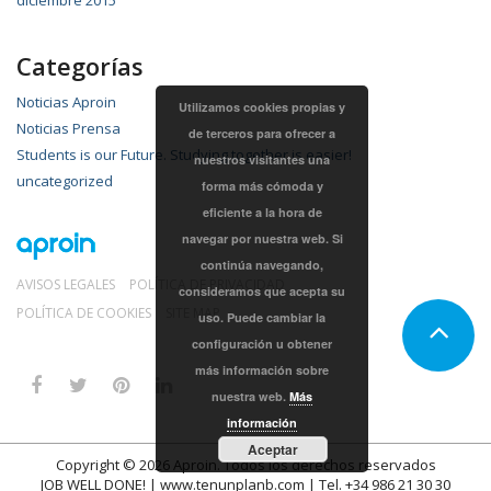
diciembre 2015
Categorías
Noticias Aproin
Utilizamos cookies propias y
Noticias Prensa
de terceros para ofrecer a
Students is our Future. Studying together is easier!
nuestros visitantes una
uncategorized
forma más cómoda y
eficiente a la hora de
navegar por nuestra web. Si
continúa navegando,
AVISOS LEGALES
POLÍTICA DE PRIVACIDAD
consideramos que acepta su
POLÍTICA DE COOKIES
SITE MAP
uso. Puede cambiar la
configuración u obtener
más información sobre
nuestra web.
Más
información
Aceptar
Copyright © 2026
Aproin
.
Todos los derechos reservados
JOB WELL DONE! |
www.tenunplanb.com
| Tel. +34 986 21 30 30