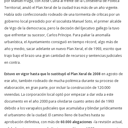
por Manuel Fraga, con Xosé Cuíña al frente de la Consellería de Política
Territorial, anuló el Plan Xeral de la ciudad tras más de un año vigente.
Había sido confeccionado rodeado de una tormenta de críticas por un
gobierno local presidido por el socialista Manuel Soto, el primer alcalde
de Vigo de la democracia, pero la decisión del Ejecutivo gallego la tuvo
que enfrentar su sucesor, Carlos Príncipe. Para paliar la anomalía
urbanística, el Ayuntamiento consiguió en tiempo récord, algo más de
año y medio, sacar adelante un nuevo Plan Xeral, el de 1993, escrito que
trajo bajo el brazo una gran cantidad de recursos y sentencias judiciales
en contra.
Estuvo en vigor hasta que lo sustituyó el Plan Xeral de 2008
en agosto de
ese año, también rodeado de mucha polémica durante su proceso de
elaboración, en gran parte, por incluir la construcción de 120.000
viviendas. La corporación local optó por empezar a dar vida a este
documento en el año 2000 para olvidarse cuanto antes del de 1993
debido a los varapalos judiciales que acumulaba y blindar jurídicamente
el urbanismo de la ciudad. El camino lleno de baches hasta su
aprobación definitiva, con más de
60.000 alegaciones
–la revisión actual,