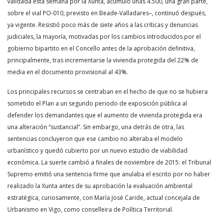
validada esta semana por la Xunta, acumuló unas 4.500, una gran parte,
sobre el vial PO-010, previsto en Beade-Valladares–, continuó después,
ya vigente. Resistió poco más de siete años a las críticas y denuncias
judiciales, la mayoría, motivadas por los cambios introducidos por el
gobierno bipartito en el Concello antes de la aprobación definitiva,
principalmente, tras incrementarse la vivienda protegida del 22% de
media en el documento provisional al 43%.
Los principales recursos se centraban en el hecho de que no se hubiera
sometido el Plan a un segundo periodo de exposición pública al
defender los demandantes que el aumento de vivienda protegida era
una alteración “sustancial”. Sin embargo, una detrás de otra, las
sentencias concluyeron que ese cambio no alteraba el modelo
urbanístico y quedó cubierto por un nuevo estudio de viabilidad
económica. La suerte cambió a finales de noviembre de 2015: el Tribunal
Supremo emitió una sentencia firme que anulaba el escrito por no haber
realizado la Xunta antes de su aprobación la evaluación ambiental
estratégica, curiosamente, con María José Caride, actual concejala de
Urbanismo en Vigo, como conselleira de Política Territorial.