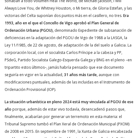
sonaban a todo volumen Heal The World, de Michael Jackson, I Will
Always Love You, de Whitney Houston, o Mi tierra, de Gloria Estefan, y las
victorias del Celta suponían dos puntos más en el casillero, no tres.
Era
1993, año en el que el Concello de Vigo aprobó el Plan General de
Ordenación Urbana (PGOU),
denominado Expediente de subsanación de
deficiencias en la adaptación del PGOU de Vigo de 1988 a la LASGA, la
Ley 11/1985, de 22 de agosto, de adaptación de la del suelo a Galicia. La
corporación local, con el socialista Carlos Príncipe a la cabeza y PP,
PSdeG, Partido Socialista Galego-Esquerda Galega y BNG en el pleno –en
tripartito estos últimos–, jamás habría pensado que ese documento
seguiría en vigor en la actualidad,
31 años más tarde,
aunque con
modificaciones puntuales, además de las incluidas en el Instrumento de
Ordenación Provisional (IOP).
La situación urbanística en pleno 2024 está muy vinculada al PGOU de ese
año
porque, además de estar vivo todavía, desencadenó pasos que,
finalmente, acabarían por generar un terremoto en esta materia: el
Tribunal Supremo tumbó el Plan Xeral de Ordenación Municipal (PXOM)
de 2008 en 2015. En septiembre de 1991, la Xunta de Galicia encabezada