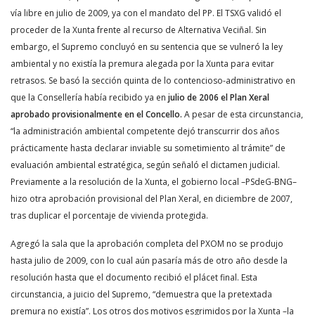
vía libre en julio de 2009, ya con el mandato del PP. El TSXG validó el
proceder de la Xunta frente al recurso de Alternativa Veciñal. Sin
embargo, el Supremo concluyó en su sentencia que se vulneró la ley
ambiental y no existía la premura alegada por la Xunta para evitar
retrasos. Se basó la sección quinta de lo contencioso-administrativo en
que la Consellería había recibido ya en
julio de 2006 el Plan Xeral
aprobado provisionalmente en el Concello.
A pesar de esta circunstancia,
“la administración ambiental competente dejó transcurrir dos años
prácticamente hasta declarar inviable su sometimiento al trámite” de
evaluación ambiental estratégica, según señaló el dictamen judicial.
Previamente a la resolución de la Xunta, el gobierno local –PSdeG-BNG–
hizo otra aprobación provisional del Plan Xeral, en diciembre de 2007,
tras duplicar el porcentaje de vivienda protegida.
Agregó la sala que la aprobación completa del PXOM no se produjo
hasta julio de 2009, con lo cual aún pasaría más de otro año desde la
resolución hasta que el documento recibió el plácet final. Esta
circunstancia, a juicio del Supremo, “demuestra que la pretextada
premura no existía”. Los otros dos motivos esgrimidos por la Xunta –la